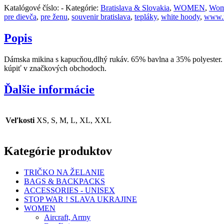
Katalógové číslo:
-
Kategórie:
Bratislava & Slovakia
,
WOMEN
,
Wom
pre dievča
,
pre ženu
,
souvenir bratislava
,
tepláky
,
white hoody
,
www.
Popis
Dámska mikina s kapucňou,dlhý rukáv. 65% bavlna a 35% polyester. Na
kúpiť v značkových obchodoch.
Ďalšie informácie
Veľkosti
XS, S, M, L, XL, XXL
Kategórie produktov
TRIČKO NA ŽELANIE
BAGS & BACKPACKS
ACCESSORIES - UNISEX
STOP WAR ! SLAVA UKRAJINE
WOMEN
Aircraft, Army