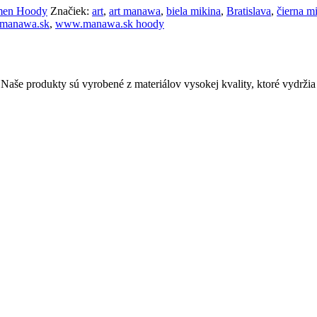
en Hoody
Značiek:
art
,
art manawa
,
biela mikina
,
Bratislava
,
čierna m
manawa.sk
,
www.manawa.sk hoody
še produkty sú vyrobené z materiálov vysokej kvality, ktoré vydržia v