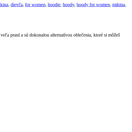
ikina
,
dievča
,
for women
,
hoodie
,
hoody
,
hoody for women
,
mikina
,
eľa praní a sú dokonalou alternatívou oblečenia, ktoré si môžeš