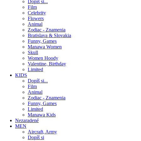
Dopíš si...
Film
Celebrity
Flowers
Animal
Zodiac - Znamenia
Bratislava & Slovakia
Funny, Games
Manawa Women
Skull
Women Hoody
Valentine, Birthday
Limited
KIDS
Dopíš si...
Film
Animal
Zodiac - Znamenia
Funny, Games
Limited
Manawa Kids
Nezaradené
MEN
Aircraft, Army
Dopíš si