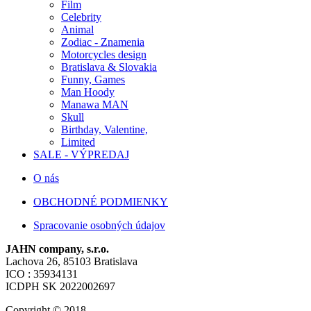
Film
Celebrity
Animal
Zodiac - Znamenia
Motorcycles design
Bratislava & Slovakia
Funny, Games
Man Hoody
Manawa MAN
Skull
Birthday, Valentine,
Limited
SALE - VÝPREDAJ
O nás
OBCHODNÉ PODMIENKY
Spracovanie osobných údajov
JAHN company, s.r.o.
Lachova 26, 85103 Bratislava
ICO : 35934131
ICDPH SK 2022002697
Copyright © 2018