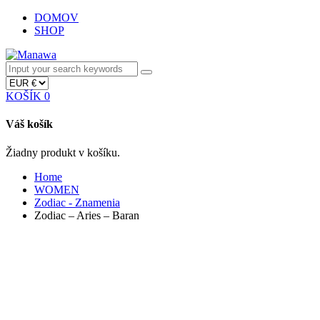
Skip
DOMOV
to
SHOP
content
KOŠÍK
0
Váš košík
Žiadny produkt v košíku.
Home
WOMEN
Zodiac - Znamenia
Zodiac – Aries – Baran
Product
navigation