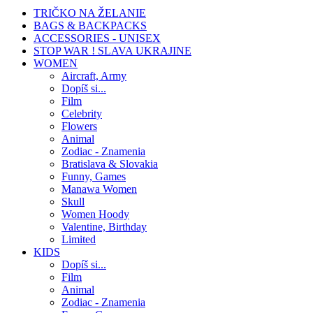
TRIČKO NA ŽELANIE
BAGS & BACKPACKS
ACCESSORIES - UNISEX
STOP WAR ! SLAVA UKRAJINE
WOMEN
Aircraft, Army
Dopíš si...
Film
Celebrity
Flowers
Animal
Zodiac - Znamenia
Bratislava & Slovakia
Funny, Games
Manawa Women
Skull
Women Hoody
Valentine, Birthday
Limited
KIDS
Dopíš si...
Film
Animal
Zodiac - Znamenia