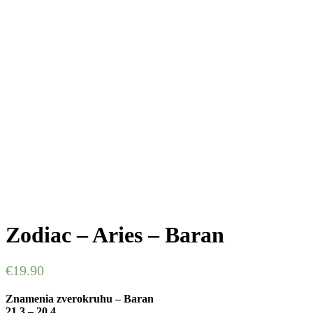
Zodiac – Aries – Baran
€
19.90
Znamenia zverokruhu – Baran
21.3 – 20.4.