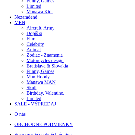
Funny, Games
Limited
Manawa Kids
Nezaradené
MEN
Aircraft, Army
Dopíš si
Film
Celebrity
Animal
Zodiac - Znamenia
Motorcycles design
Bratislava & Slovakia
Funny, Games
Man Hoody
Manawa MAN
Skull
Birthday, Valentine,
Limited
SALE - VÝPREDAJ
O nás
OBCHODNÉ PODMIENKY
Spracovanie osobných údajov