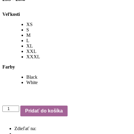
Veľkosti
XS
S
M
L
XL
XXL
XXXL
Farby
Black
White
množstvo
Pridať do košíka
Zodiac
-
Aries
Zdieľať na:
-