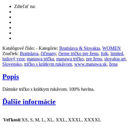
Zdieľať na:
Katalógové číslo:
-
Kategórie:
Bratislava & Slovakia
,
WOMEN
Značiek:
Bratislava
,
čičmany
,
čierne tričko pre ženu
,
folk
,
limited
,
ludový vzor
,
manawa trička
,
manawa tričko
,
pre ženu
,
slovakia art
,
Slovensko
,
tričko s krátkym rukávom
,
www.manawa.sk
,
žena
Popis
Dámske tričko s krátkym rukávom. 100% bavlna.
Ďalšie informácie
Veľkosti
XS, S, M, L, XL, XXL, XXXL, XXXXL