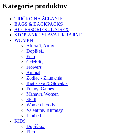
Kategórie produktov
TRIČKO NA ŽELANIE
BAGS & BACKPACKS
ACCESSORIES - UNISEX
STOP WAR ! SLAVA UKRAJINE
WOMEN
Aircraft, Army
Dopíš si...
Film
Celebrity
Flowers
Animal
Zodiac - Znamenia
Bratislava & Slovakia
Funny, Games
Manawa Women
Skull
Women Hoody
Valentine, Birthday
Limited
KIDS
Dopíš si...
Film