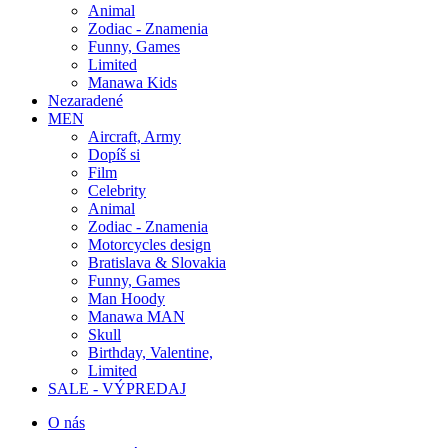
Animal
Zodiac - Znamenia
Funny, Games
Limited
Manawa Kids
Nezaradené
MEN
Aircraft, Army
Dopíš si
Film
Celebrity
Animal
Zodiac - Znamenia
Motorcycles design
Bratislava & Slovakia
Funny, Games
Man Hoody
Manawa MAN
Skull
Birthday, Valentine,
Limited
SALE - VÝPREDAJ
O nás