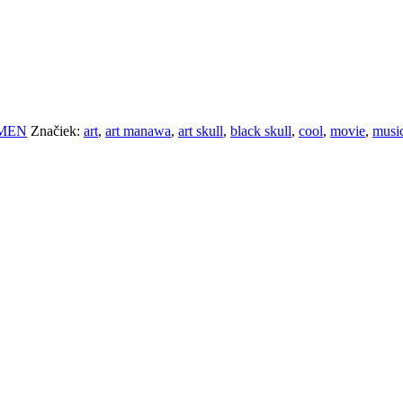
MEN
Značiek:
art
,
art manawa
,
art skull
,
black skull
,
cool
,
movie
,
musi