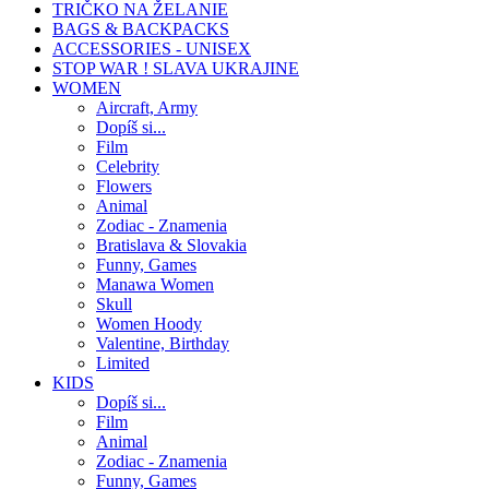
TRIČKO NA ŽELANIE
BAGS & BACKPACKS
ACCESSORIES - UNISEX
STOP WAR ! SLAVA UKRAJINE
WOMEN
Aircraft, Army
Dopíš si...
Film
Celebrity
Flowers
Animal
Zodiac - Znamenia
Bratislava & Slovakia
Funny, Games
Manawa Women
Skull
Women Hoody
Valentine, Birthday
Limited
KIDS
Dopíš si...
Film
Animal
Zodiac - Znamenia
Funny, Games