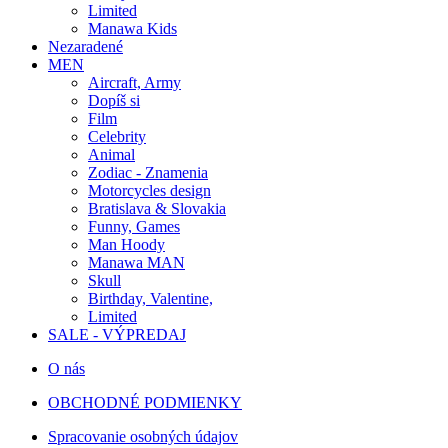
Limited
Manawa Kids
Nezaradené
MEN
Aircraft, Army
Dopíš si
Film
Celebrity
Animal
Zodiac - Znamenia
Motorcycles design
Bratislava & Slovakia
Funny, Games
Man Hoody
Manawa MAN
Skull
Birthday, Valentine,
Limited
SALE - VÝPREDAJ
O nás
OBCHODNÉ PODMIENKY
Spracovanie osobných údajov