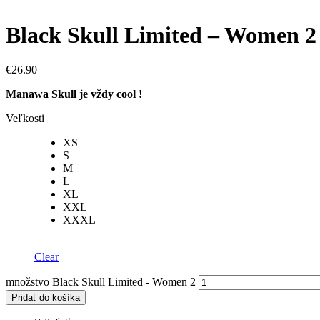
Black Skull Limited – Women 2
€
26.90
Manawa Skull je vždy cool !
Veľkosti
XS
S
M
L
XL
XXL
XXXL
Clear
množstvo Black Skull Limited - Women 2
Pridať do košíka