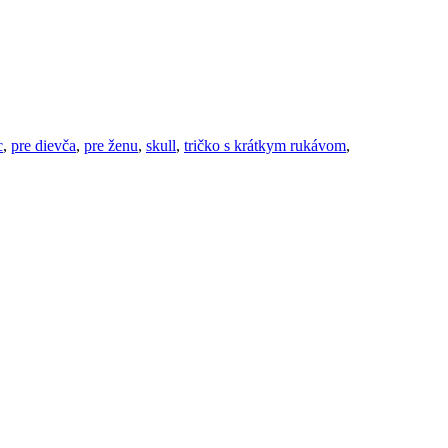
c
,
pre dievča
,
pre ženu
,
skull
,
tričko s krátkym rukávom
,