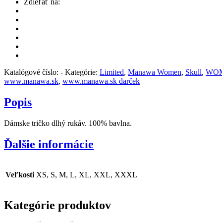
Zdieľať na:
Katalógové číslo:
-
Kategórie:
Limited
,
Manawa Women
,
Skull
,
WO
www.manawa.sk
,
www.manawa.sk darček
Popis
Dámske tričko dlhý rukáv. 100% bavlna.
Ďalšie informácie
Veľkosti
XS, S, M, L, XL, XXL, XXXL
Kategórie produktov