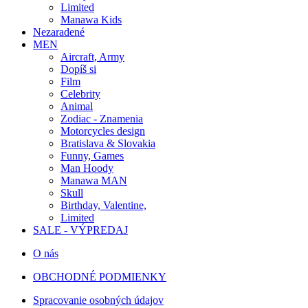
Limited
Manawa Kids
Nezaradené
MEN
Aircraft, Army
Dopíš si
Film
Celebrity
Animal
Zodiac - Znamenia
Motorcycles design
Bratislava & Slovakia
Funny, Games
Man Hoody
Manawa MAN
Skull
Birthday, Valentine,
Limited
SALE - VÝPREDAJ
O nás
OBCHODNÉ PODMIENKY
Spracovanie osobných údajov