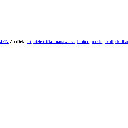
MEN
Značiek:
art
,
biele tričko manawa.sk
,
limited
,
music
,
skull
,
skull a