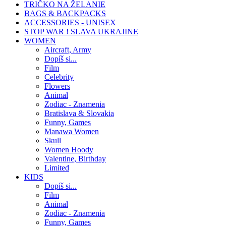
TRIČKO NA ŽELANIE
BAGS & BACKPACKS
ACCESSORIES - UNISEX
STOP WAR ! SLAVA UKRAJINE
WOMEN
Aircraft, Army
Dopíš si...
Film
Celebrity
Flowers
Animal
Zodiac - Znamenia
Bratislava & Slovakia
Funny, Games
Manawa Women
Skull
Women Hoody
Valentine, Birthday
Limited
KIDS
Dopíš si...
Film
Animal
Zodiac - Znamenia
Funny, Games