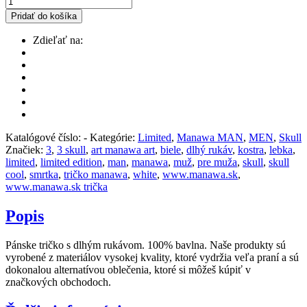
Pridať do košíka
Zdieľať na:
Katalógové číslo:
-
Kategórie:
Limited
,
Manawa MAN
,
MEN
,
Skull
Značiek:
3
,
3 skull
,
art manawa art
,
biele
,
dlhý rukáv
,
kostra
,
lebka
,
limited
,
limited edition
,
man
,
manawa
,
muž
,
pre muža
,
skull
,
skull
cool
,
smrtka
,
tričko manawa
,
white
,
www.manawa.sk
,
www.manawa.sk trička
Popis
Pánske tričko s dlhým rukávom. 100% bavlna. Naše produkty sú
vyrobené z materiálov vysokej kvality, ktoré vydržia veľa praní a sú
dokonalou alternatívou oblečenia, ktoré si môžeš kúpiť v
značkových obchodoch.