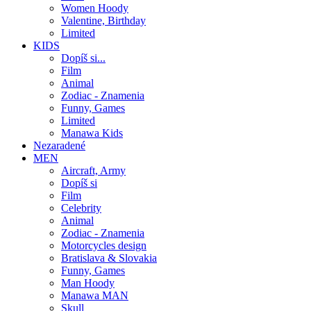
Women Hoody
Valentine, Birthday
Limited
KIDS
Dopíš si...
Film
Animal
Zodiac - Znamenia
Funny, Games
Limited
Manawa Kids
Nezaradené
MEN
Aircraft, Army
Dopíš si
Film
Celebrity
Animal
Zodiac - Znamenia
Motorcycles design
Bratislava & Slovakia
Funny, Games
Man Hoody
Manawa MAN
Skull