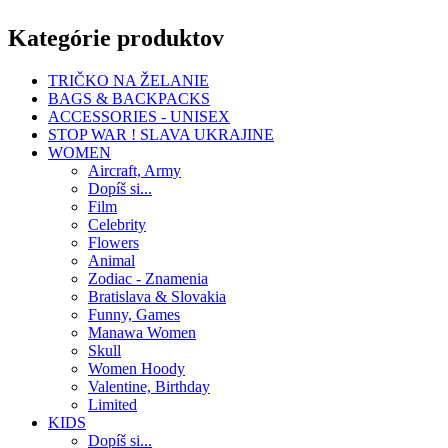
Kategórie produktov
TRIČKO NA ŽELANIE
BAGS & BACKPACKS
ACCESSORIES - UNISEX
STOP WAR ! SLAVA UKRAJINE
WOMEN
Aircraft, Army
Dopíš si...
Film
Celebrity
Flowers
Animal
Zodiac - Znamenia
Bratislava & Slovakia
Funny, Games
Manawa Women
Skull
Women Hoody
Valentine, Birthday
Limited
KIDS
Dopíš si...