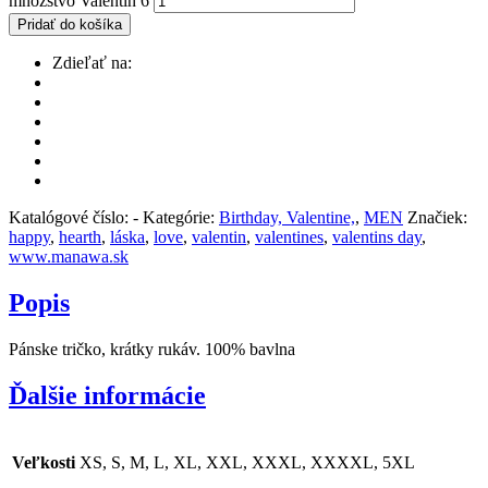
množstvo Valentin 6
Pridať do košíka
Zdieľať na:
Katalógové číslo:
-
Kategórie:
Birthday, Valentine,
,
MEN
Značiek:
happy
,
hearth
,
láska
,
love
,
valentin
,
valentines
,
valentins day
,
www.manawa.sk
Popis
Pánske tričko, krátky rukáv. 100% bavlna
Ďalšie informácie
Veľkosti
XS, S, M, L, XL, XXL, XXXL, XXXXL, 5XL