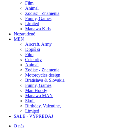
Film
Animal
Zodiac - Znamenia
Funny, Games
Limited
Manawa Kids
Nezaradené
MEN
Aircraft, Army
Dopíš si
Film
Celebrity
Animal
Zodiac - Znamenia
Motorcycles design
Bratislava & Slovakia
Funny, Games
Man Hoody
Manawa MAN
Skull
Birthday, Valentine,
Limited
SALE - VÝPREDAJ
O nás