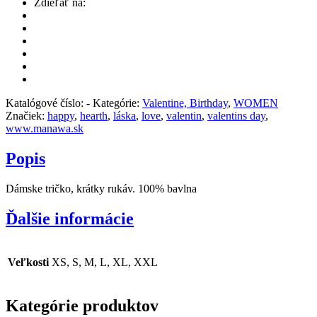
Zdieľať na:
Katalógové číslo:
-
Kategórie:
Valentine, Birthday
,
WOMEN
Značiek:
happy
,
hearth
,
láska
,
love
,
valentin
,
valentins day
,
www.manawa.sk
Popis
Dámske tričko, krátky rukáv. 100% bavlna
Ďalšie informácie
Veľkosti
XS, S, M, L, XL, XXL
Kategórie produktov