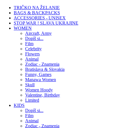
TRIČKO NA ŽELANIE
BAGS & BACKPACKS
ACCESSORIES - UNISEX
STOP WAR ! SLAVA UKRAJINE
WOMEN
Aircraft, Army
Dopíš si...
Film
Celebrity
Flowers
Animal
Zodiac - Znamenia
Bratislava & Slovakia
Funny, Games
Manawa Women
Skull
Women Hoody
Valentine, Birthday
Limited
KIDS
Dopíš si...
Film
Animal
Zodiac - Znamenia