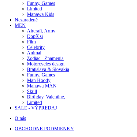
Funny, Games
Limited
Manawa Kids
Nezaradené
MEN
Aircraft, Army
Dopíš si
Film
Celebrity
Animal
Zodiac - Znamenia
Motorcycles design
Bratislava & Slovakia
Funny, Games
Man Hoody
Manawa MAN
Skull
Birthday, Valentine,
Limited
SALE - VÝPREDAJ
O nás
OBCHODNÉ PODMIENKY