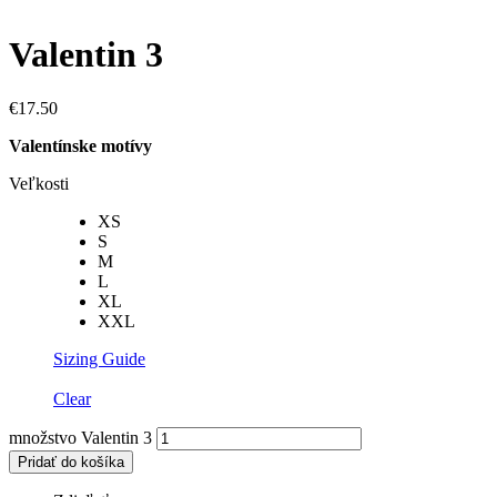
Valentin 3
€
17.50
Valentínske motívy
Veľkosti
XS
S
M
L
XL
XXL
Sizing Guide
Clear
množstvo Valentin 3
Pridať do košíka