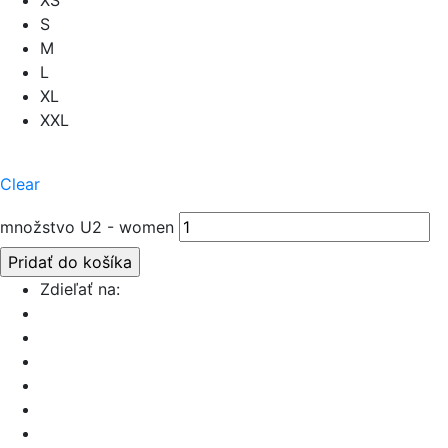
XS
S
M
L
XL
XXL
Clear
množstvo U2 - women
Pridať do košíka
Zdieľať na: