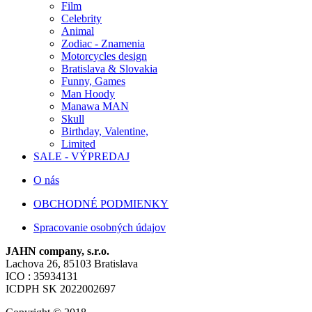
Film
Celebrity
Animal
Zodiac - Znamenia
Motorcycles design
Bratislava & Slovakia
Funny, Games
Man Hoody
Manawa MAN
Skull
Birthday, Valentine,
Limited
SALE - VÝPREDAJ
O nás
OBCHODNÉ PODMIENKY
Spracovanie osobných údajov
JAHN company, s.r.o.
Lachova 26, 85103 Bratislava
ICO : 35934131
ICDPH SK 2022002697