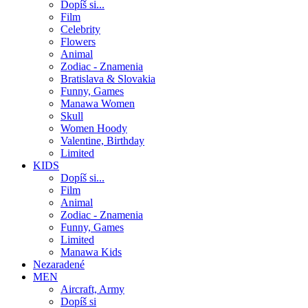
Dopíš si...
Film
Celebrity
Flowers
Animal
Zodiac - Znamenia
Bratislava & Slovakia
Funny, Games
Manawa Women
Skull
Women Hoody
Valentine, Birthday
Limited
KIDS
Dopíš si...
Film
Animal
Zodiac - Znamenia
Funny, Games
Limited
Manawa Kids
Nezaradené
MEN
Aircraft, Army
Dopíš si