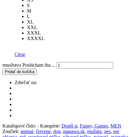
S
M
L
XL
XXL
XXXL
XXXXL
Clear
množstvo Poslúcham iba ...
Pridať do košíka
Zdieľať na:
Katalógové číslo:
-
Kategórie:
Dopíš si
,
Funny, Games
,
MEN
Značiek:
animal
,
červene
,
dog
,
manawa.sk
,
mužske
,
pes
,
pre
chlapca
,
red
,
srandovné tričko
,
zábavné tričko
,
zvieratá
,
zvieratka