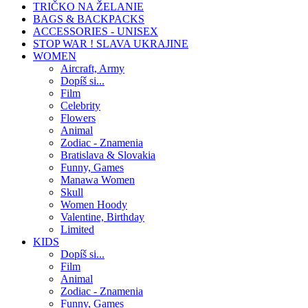
TRIČKO NA ŽELANIE
BAGS & BACKPACKS
ACCESSORIES - UNISEX
STOP WAR ! SLAVA UKRAJINE
WOMEN
Aircraft, Army
Dopíš si...
Film
Celebrity
Flowers
Animal
Zodiac - Znamenia
Bratislava & Slovakia
Funny, Games
Manawa Women
Skull
Women Hoody
Valentine, Birthday
Limited
KIDS
Dopíš si...
Film
Animal
Zodiac - Znamenia
Funny, Games