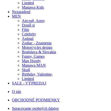
Limited
Manawa Kids
Nezaradené
MEN
Aircraft, Army
Dopíš si
Film
Celebrity
Animal
Zodiac - Znamenia
Motorcycles design
Bratislava & Slovakia
Funny, Games
Man Hoody
Manawa MAN
Skull
Birthday, Valentine,
Limited
SALE - VÝPREDAJ
O nás
OBCHODNÉ PODMIENKY
Spracovanie osobných údajov