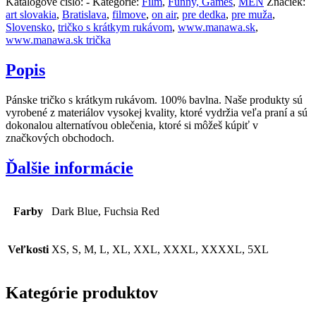
Katalógové číslo:
-
Kategórie:
Film
,
Funny, Games
,
MEN
Značiek:
art slovakia
,
Bratislava
,
filmove
,
on air
,
pre dedka
,
pre muža
,
Slovensko
,
tričko s krátkym rukávom
,
www.manawa.sk
,
www.manawa.sk trička
Popis
Pánske tričko s krátkym rukávom. 100% bavlna. Naše produkty sú
vyrobené z materiálov vysokej kvality, ktoré vydržia veľa praní a sú
dokonalou alternatívou oblečenia, ktoré si môžeš kúpiť v
značkových obchodoch.
Ďalšie informácie
Farby
Dark Blue, Fuchsia Red
Veľkosti
XS, S, M, L, XL, XXL, XXXL, XXXXL, 5XL
Kategórie produktov