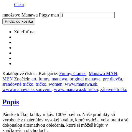
Clear
množstvo Manawa Piggy man
Pridať do košíka
Zdieľať na:
Katalógové číslo:
-
Kategórie:
Funny, Games
,
Manawa MAN
,
MEN
Značiek:
art
,
funny
,
manawa
,
original manawa
,
pre dievča
,
srandovné tričko
,
tričko
,
women
,
www.manawa.sk
,
www.manawa.sk souvenir
,
www.manawa.sk trička
,
zábavné tričko
Popis
Pánske tričko, krátky rukáv. 100% bavlna. Naše produkty sú
vyrobené z materiálov vysokej kvality, ktoré vydržia veľa praní a sú
dokonalou alternatívou oblečenia, ktoré si môžeš kúpiť v
značkových obchodoch.