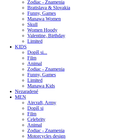
Zodiac - Znamenia
Bratislava & Slovakia
Funny, Games
Manawa Women
Skull
Women Hoody
Valentine, Birthday
Limited
KIDS
Dopíš si...
Film
Animal
Zodiac - Znamenia
Funny, Games
Limited
Manawa Kids
Nezaradené
MEN
Aircraft, Army
Dopíš si
Film
Celebrity
Animal
Zodiac - Znamenia
Motorcycles design