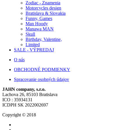
Zodiac - Znamenia
Motorcycles design
Bratislava & Slovakia
Funny, Games
Man Hoody
Manawa MAN
Skull
Birthday, Valentine,
Limited
SALE - VÝPREDAJ
O nás
OBCHODNÉ PODMIENKY
Spracovanie osobných údajov
JAHN company, s.r.o.
Lachova 26, 85103 Bratislava
ICO : 35934131
ICDPH SK 2022002697
Copyright © 2018