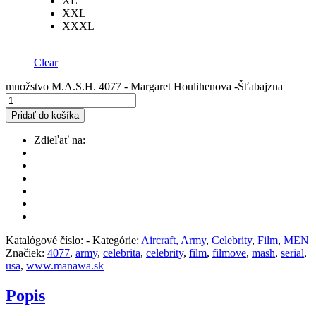
XL
XXL
XXXL
Clear
množstvo M.A.S.H. 4077 - Margaret Houlihenova -Šťabajzna
Pridať do košíka
Zdieľať na:
Katalógové číslo:
-
Kategórie:
Aircraft, Army
,
Celebrity
,
Film
,
MEN
Značiek:
4077
,
army
,
celebrita
,
celebrity
,
film
,
filmove
,
mash
,
serial
,
usa
,
www.manawa.sk
Popis