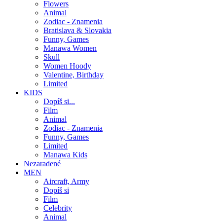
Flowers
Animal
Zodiac - Znamenia
Bratislava & Slovakia
Funny, Games
Manawa Women
Skull
Women Hoody
Valentine, Birthday
Limited
KIDS
Dopíš si...
Film
Animal
Zodiac - Znamenia
Funny, Games
Limited
Manawa Kids
Nezaradené
MEN
Aircraft, Army
Dopíš si
Film
Celebrity
Animal