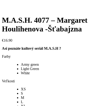
M.A.S.H. 4077 – Margaret
Houlihenova -Šťabajzna
€
16.90
Asi poznáte kultový seriál M.A.S.H ?
Farby
Army green
Light Green
White
Veľkosti
XS
S
M
L