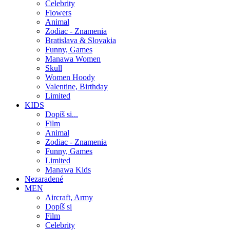
Celebrity
Flowers
Animal
Zodiac - Znamenia
Bratislava & Slovakia
Funny, Games
Manawa Women
Skull
Women Hoody
Valentine, Birthday
Limited
KIDS
Dopíš si...
Film
Animal
Zodiac - Znamenia
Funny, Games
Limited
Manawa Kids
Nezaradené
MEN
Aircraft, Army
Dopíš si
Film
Celebrity