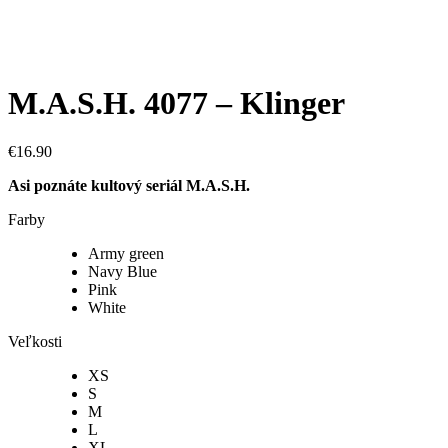
M.A.S.H. 4077 – Klinger
€
16.90
Asi poznáte kultový seriál M.A.S.H.
Farby
Army green
Navy Blue
Pink
White
Veľkosti
XS
S
M
L
XL