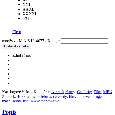
XXL
XXXL
XXXXL
5XL
Clear
množstvo M.A.S.H. 4077 - Klinger
Pridať do košíka
Zdieľať na:
Katalógové číslo:
-
Kategórie:
Aircraft, Army
,
Celebrity
,
Film
,
MEN
Značiek:
4077
,
army
,
celebrita
,
celebrity
,
film
,
filmove
,
klinger
,
mash
,
serial
,
usa
,
www.manawa.sk
Popis