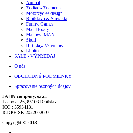
Animal
Zodiac - Znamenia
Motorcycles design
Bratislava & Slovakia
Funny, Games
Man Hoody
Manawa MAN
Skull
Birthday, Valentine,
Limited
SALE - VÝPREDAJ
O nás
OBCHODNÉ PODMIENKY
Spracovanie osobných údajov
JAHN company, s.r.o.
Lachova 26, 85103 Bratislava
ICO : 35934131
ICDPH SK 2022002697
Copyright © 2018