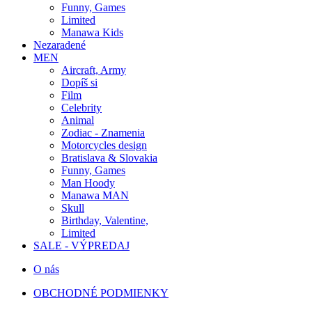
Funny, Games
Limited
Manawa Kids
Nezaradené
MEN
Aircraft, Army
Dopíš si
Film
Celebrity
Animal
Zodiac - Znamenia
Motorcycles design
Bratislava & Slovakia
Funny, Games
Man Hoody
Manawa MAN
Skull
Birthday, Valentine,
Limited
SALE - VÝPREDAJ
O nás
OBCHODNÉ PODMIENKY