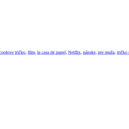
coolove tričko
,
film
,
la casa de papel
,
Netflix
,
pánske
,
pre muža
,
tričko