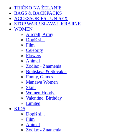
TRIČKO NA ŽELANIE
BAGS & BACKPACKS
ACCESSORIES - UNISEX
STOP WAR ! SLAVA UKRAJINE
WOMEN
Aircraft, Army
Dopíš si...
Film
Celebrity
Flowers
Animal
Zodiac - Znamenia
Bratislava & Slovakia
Funny, Games
Manawa Women
Skull
Women Hoody
Valentine, Birthday
Limited
KIDS
Dopíš si...
Film
Animal
Zodiac - Znamenia