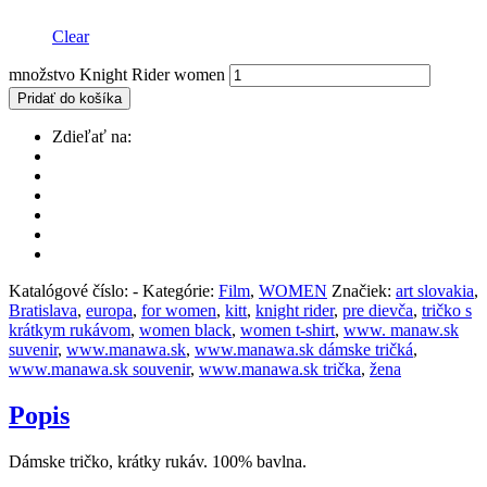
Clear
množstvo Knight Rider women
Pridať do košíka
Zdieľať na:
Katalógové číslo:
-
Kategórie:
Film
,
WOMEN
Značiek:
art slovakia
,
Bratislava
,
europa
,
for women
,
kitt
,
knight rider
,
pre dievča
,
tričko s
krátkym rukávom
,
women black
,
women t-shirt
,
www. manaw.sk
suvenir
,
www.manawa.sk
,
www.manawa.sk dámske tričká
,
www.manawa.sk souvenir
,
www.manawa.sk trička
,
žena
Popis
Dámske tričko, krátky rukáv. 100% bavlna.