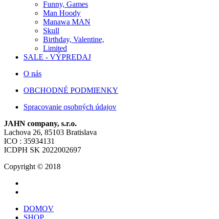
Funny, Games
Man Hoody
Manawa MAN
Skull
Birthday, Valentine,
Limited
SALE - VÝPREDAJ
O nás
OBCHODNÉ PODMIENKY
Spracovanie osobných údajov
JAHN company, s.r.o.
Lachova 26, 85103 Bratislava
ICO : 35934131
ICDPH SK 2022002697
Copyright © 2018
DOMOV
SHOP