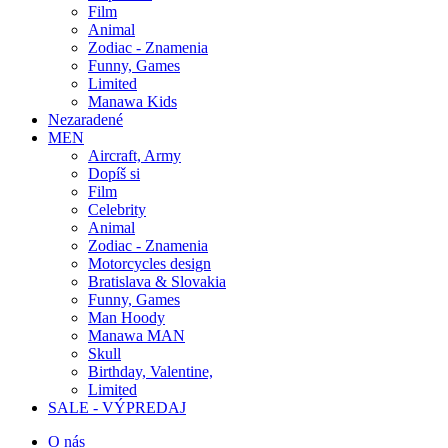
Film
Animal
Zodiac - Znamenia
Funny, Games
Limited
Manawa Kids
Nezaradené
MEN
Aircraft, Army
Dopíš si
Film
Celebrity
Animal
Zodiac - Znamenia
Motorcycles design
Bratislava & Slovakia
Funny, Games
Man Hoody
Manawa MAN
Skull
Birthday, Valentine,
Limited
SALE - VÝPREDAJ
O nás