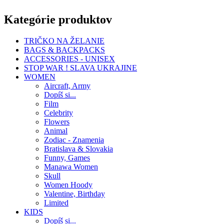
Kategórie produktov
TRIČKO NA ŽELANIE
BAGS & BACKPACKS
ACCESSORIES - UNISEX
STOP WAR ! SLAVA UKRAJINE
WOMEN
Aircraft, Army
Dopíš si...
Film
Celebrity
Flowers
Animal
Zodiac - Znamenia
Bratislava & Slovakia
Funny, Games
Manawa Women
Skull
Women Hoody
Valentine, Birthday
Limited
KIDS
Dopíš si...