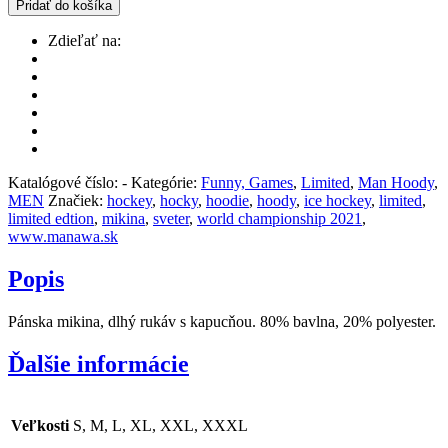
Pridať do košíka
Zdieľať na:
Katalógové číslo:
-
Kategórie:
Funny, Games
,
Limited
,
Man Hoody
,
MEN
Značiek:
hockey
,
hocky
,
hoodie
,
hoody
,
ice hockey
,
limited
,
limited edtion
,
mikina
,
sveter
,
world championship 2021
,
www.manawa.sk
Popis
Pánska mikina, dlhý rukáv s kapucňou. 80% bavlna, 20% polyester.
Ďalšie informácie
Veľkosti
S, M, L, XL, XXL, XXXL