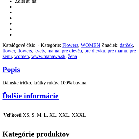
Zdieľať na:
Katalógové číslo:
-
Kategórie:
Flowers
,
WOMEN
Značiek:
darček
,
flower
,
flowers
,
kvety
,
mama
,
pre dievča
,
pre dievku
,
pre mamu
,
pre
ženu
,
women
,
www.manawa.sk
,
žena
Popis
Dámske tričko, krátky rukáv. 100% bavlna.
Ďalšie informácie
Veľkosti
XS, S, M, L, XL, XXL, XXXL
Kategórie produktov