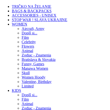
TRIČKO NA ŽELANIE
BAGS & BACKPACKS
ACCESSORIES - UNISEX
STOP WAR ! SLAVA UKRAJINE
WOMEN
Aircraft, Army
Dopíš si...
Film
Celebrity
Flowers
Animal
Zodiac - Znamenia
Bratislava & Slovakia
Funny, Games
Manawa Women
Skull
Women Hoody
Valentine, Birthday
Limited
KIDS
Dopíš si...
Film
Animal
Zodiac - Znamenia