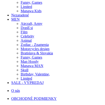
Funny, Games
Limited
Manawa Kids
Nezaradené
MEN
Aircraft, Army
Dopíš si
Film
Celebrity
Animal
Zodiac - Znamenia
Motorcycles design
Bratislava & Slovakia
Funny, Games
Man Hoody
Manawa MAN
Skull
Birthday, Valentine,
Limited
SALE - VÝPREDAJ
O nás
OBCHODNÉ PODMIENKY