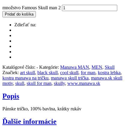
množstvo Famous Skull man 2
Pridať do košíka
Zdieľať na:
Katalógové číslo:
-
Kategórie:
Manawa MAN
,
MEN
,
Skull
Značiek:
art skull
,
black skull
,
cool skull
,
for man
,
kostra lebka
,
kostra manawa na tričku
,
manawa skull trička
,
manawa.sk skull
motiv
,
skull
,
skull for man
,
skully
,
www.manawa.sk
Popis
Pánske tričko, 100% bavlna, krátky rukáv
Ďalšie informácie