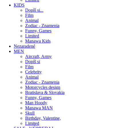
KIDS
Dopíš si...
Film
Animal
Zodiac - Znamenia
Funny, Games
Limited
Manawa Kids
Nezaradené
MEN
Aircraft, Army
Dopíš si
Film
Celebrity
Animal
Zodiac - Znamenia
Motorcycles design
Bratislava & Slovakia
Funny, Games
Man Hoody
Manawa MAN
Skull
Birthday, Valentine,
Limited