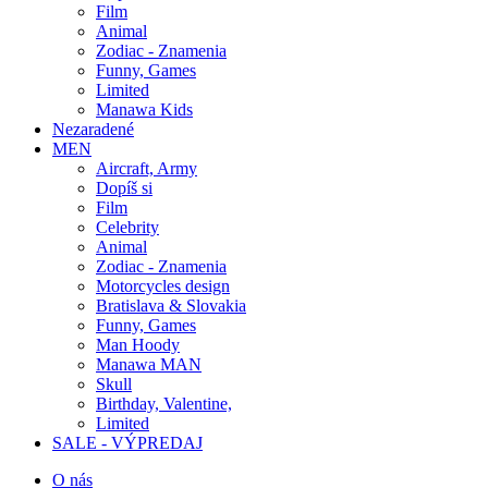
Film
Animal
Zodiac - Znamenia
Funny, Games
Limited
Manawa Kids
Nezaradené
MEN
Aircraft, Army
Dopíš si
Film
Celebrity
Animal
Zodiac - Znamenia
Motorcycles design
Bratislava & Slovakia
Funny, Games
Man Hoody
Manawa MAN
Skull
Birthday, Valentine,
Limited
SALE - VÝPREDAJ
O nás