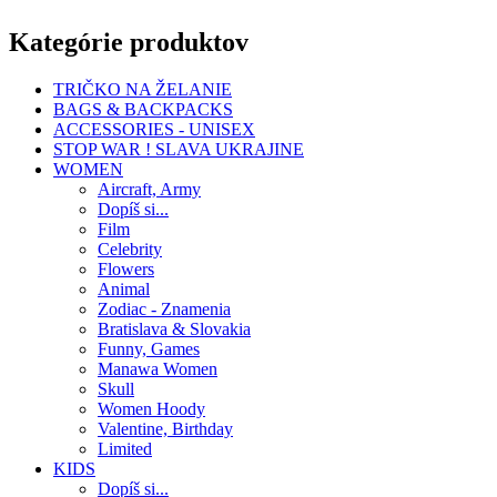
Kategórie produktov
TRIČKO NA ŽELANIE
BAGS & BACKPACKS
ACCESSORIES - UNISEX
STOP WAR ! SLAVA UKRAJINE
WOMEN
Aircraft, Army
Dopíš si...
Film
Celebrity
Flowers
Animal
Zodiac - Znamenia
Bratislava & Slovakia
Funny, Games
Manawa Women
Skull
Women Hoody
Valentine, Birthday
Limited
KIDS
Dopíš si...