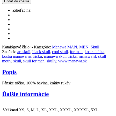
Pridať do košíka
Zdieľať na:
Katalógové číslo:
-
Kategórie:
Manawa MAN
,
MEN
,
Skull
Značiek:
art skull
,
black skull
,
cool skull
,
for man
,
kostra lebka
,
kostra manawa na tričku
,
manawa skull trička
,
manawa.sk skull
motiv
,
skull
,
skull for man
,
skully
,
www.manawa.sk
Popis
Pánske tričko, 100% bavlna, krátky rukáv
Ďalšie informácie
Veľkosti
XS, S, M, L, XL, XXL, XXXL, XXXXL, 5XL