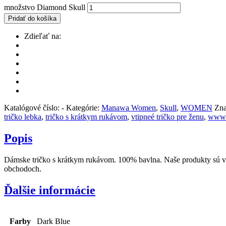
množstvo Diamond Skull
Pridať do košíka
Zdieľať na:
Katalógové číslo:
-
Kategórie:
Manawa Women
,
Skull
,
WOMEN
Zna
tričko lebka
,
tričko s krátkym rukávom
,
vtipneé tričko pre ženu
,
www.
Popis
Dámske tričko s krátkym rukávom. 100% bavlna. Naše produkty sú vyro
obchodoch.
Ďalšie informácie
Farby
Dark Blue