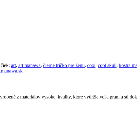
čiek:
art
,
art manawa
,
čierne tričko pre ženu
,
cool
,
cool skull
,
kostra m
manawa.sk
bené z materiálov vysokej kvality, ktoré vydržia veľa praní a sú dok