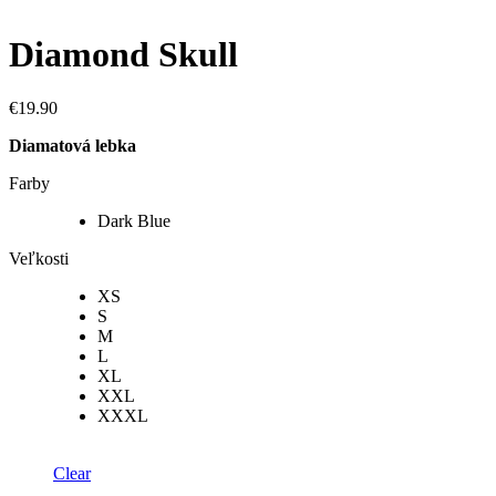
Diamond Skull
€
19.90
Diamatová lebka
Farby
Dark Blue
Veľkosti
XS
S
M
L
XL
XXL
XXXL
Clear