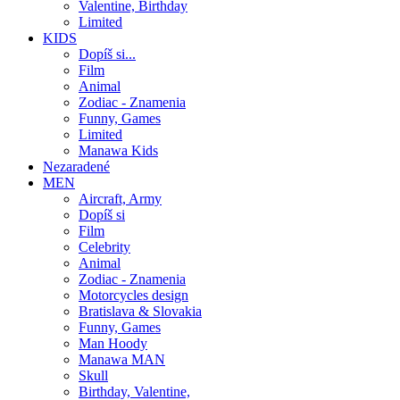
Valentine, Birthday
Limited
KIDS
Dopíš si...
Film
Animal
Zodiac - Znamenia
Funny, Games
Limited
Manawa Kids
Nezaradené
MEN
Aircraft, Army
Dopíš si
Film
Celebrity
Animal
Zodiac - Znamenia
Motorcycles design
Bratislava & Slovakia
Funny, Games
Man Hoody
Manawa MAN
Skull
Birthday, Valentine,