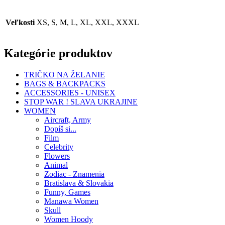
Veľkosti
XS, S, M, L, XL, XXL, XXXL
Kategórie produktov
TRIČKO NA ŽELANIE
BAGS & BACKPACKS
ACCESSORIES - UNISEX
STOP WAR ! SLAVA UKRAJINE
WOMEN
Aircraft, Army
Dopíš si...
Film
Celebrity
Flowers
Animal
Zodiac - Znamenia
Bratislava & Slovakia
Funny, Games
Manawa Women
Skull
Women Hoody