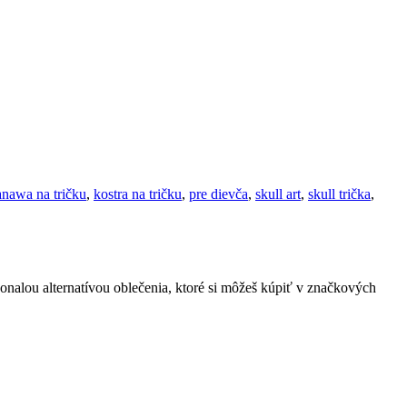
anawa na tričku
,
kostra na tričku
,
pre dievča
,
skull art
,
skull trička
,
onalou alternatívou oblečenia, ktoré si môžeš kúpiť v značkových