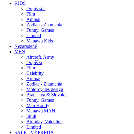
KIDS
Dopíš si...
Film
Animal
Zodiac - Znamenia
Funny, Games
Limited
Manawa Kids
Nezaradené
MEN
Aircraft, Army
Dopíš si
Film
Celebrity
Animal
Zodiac - Znamenia
Motorcycles design
Bratislava & Slovakia
Funny, Games
Man Hoody
Manawa MAN
Skull
Birthday, Valentine,
Limited
SALE - VÝPREDAJ