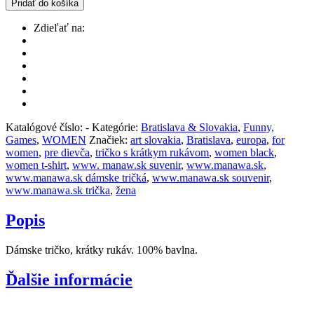
Pridať do košíka
Zdieľať na:
Katalógové číslo:
-
Kategórie:
Bratislava & Slovakia
,
Funny,
Games
,
WOMEN
Značiek:
art slovakia
,
Bratislava
,
europa
,
for
women
,
pre dievča
,
tričko s krátkym rukávom
,
women black
,
women t-shirt
,
www. manaw.sk suvenir
,
www.manawa.sk
,
www.manawa.sk dámske tričká
,
www.manawa.sk souvenir
,
www.manawa.sk trička
,
žena
Popis
Dámske tričko, krátky rukáv. 100% bavlna.
Ďalšie informácie