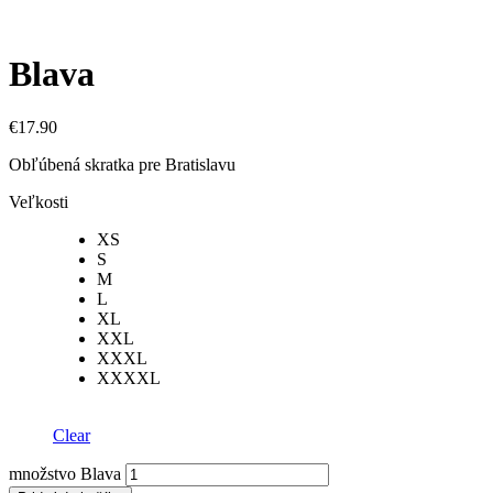
Blava
€
17.90
Obľúbená skratka pre Bratislavu
Veľkosti
XS
S
M
L
XL
XXL
XXXL
XXXXL
Clear
množstvo Blava