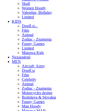
Skull
Women Hoody
Valentine, Birthday
Limited
KIDS
Dopíš si...
Film
Animal
Zodiac - Znamenia
Funny, Games
Limited
Manawa Kids
Nezaradené
MEN
Aircraft, Army
Dopíš si
Film
Celebrity
Animal
Zodiac - Znamenia
Motorcycles design
Bratislava & Slovakia
Funny, Games
Man Hoody
Manawa MAN