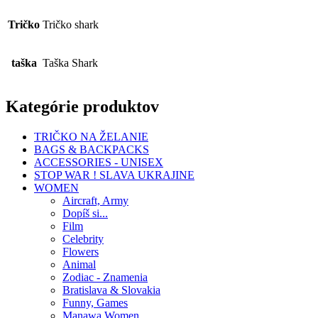
Tričko
Tričko shark
taška
Taška Shark
Kategórie produktov
TRIČKO NA ŽELANIE
BAGS & BACKPACKS
ACCESSORIES - UNISEX
STOP WAR ! SLAVA UKRAJINE
WOMEN
Aircraft, Army
Dopíš si...
Film
Celebrity
Flowers
Animal
Zodiac - Znamenia
Bratislava & Slovakia
Funny, Games
Manawa Women