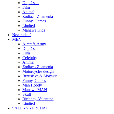
Dopíš si...
Film
Animal
Zodiac - Znamenia
Funny, Games
Limited
Manawa Kids
Nezaradené
MEN
Aircraft, Army
Dopíš si
Film
Celebrity
Animal
Zodiac - Znamenia
Motorcycles design
Bratislava & Slovakia
Funny, Games
Man Hoody
Manawa MAN
Skull
Birthday, Valentine,
Limited
SALE - VÝPREDAJ