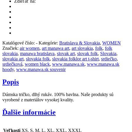
Zdieľať na:
Katalógové číslo:
-
Kategórie:
Bratislava & Slovakia
,
WOMEN
Značiek:
air women
,
art manawa art
,
art slovakia
,
folk
,
folk
slovakia
,
manawa bratislava
,
slovak art
,
slovak folk
,
Slovakia
,
slovakia art
,
slovakia folk
,
slovakia folklor art t-shirt
,
srdiečko
,
srdiečková
,
women black
,
www.manawa.sk
,
www.manawa.sk
hoody
,
www.manawa.sk souvenir
Popis
Dámska tričko, dlhý rukáv. 100% bavlna. Naše produkty sú
vyrobené z materiálov vysokej kvality.
Ďalšie informácie
Veľkosti
XS, S, M, L, XL, XXL, XXXL