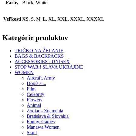
Farby
Black, White
Veľkosti
XS, S, M, L, XL, XXL, XXXL, XXXXL
Kategórie produktov
TRIČKO NA ŽELANIE
BAGS & BACKPACKS
ACCESSORIES - UNISEX
STOP WAR ! SLAVA UKRAJINE
WOMEN
Aircraft, Army
Dopíš si...
Film
Celebrity
Flowers
Animal
Zodiac - Znamenia
Bratislava & Slovakia
Funny, Games
Manawa Women
Skull