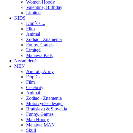
Women Hoody
Valentine, Birthday
Limited
KIDS
Dopíš si...
Film
Animal
Zodiac - Znamenia
Funny, Games
Limited
Manawa Kids
Nezaradené
MEN
Aircraft, Army
Dopíš si
Film
Celebrity
Animal
Zodiac - Znamenia
Motorcycles design
Bratislava & Slovakia
Funny, Games
Man Hoody
Manawa MAN
Skull