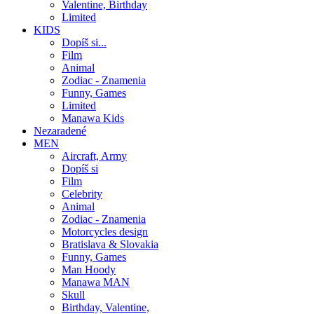
Valentine, Birthday
Limited
KIDS
Dopíš si...
Film
Animal
Zodiac - Znamenia
Funny, Games
Limited
Manawa Kids
Nezaradené
MEN
Aircraft, Army
Dopíš si
Film
Celebrity
Animal
Zodiac - Znamenia
Motorcycles design
Bratislava & Slovakia
Funny, Games
Man Hoody
Manawa MAN
Skull
Birthday, Valentine,