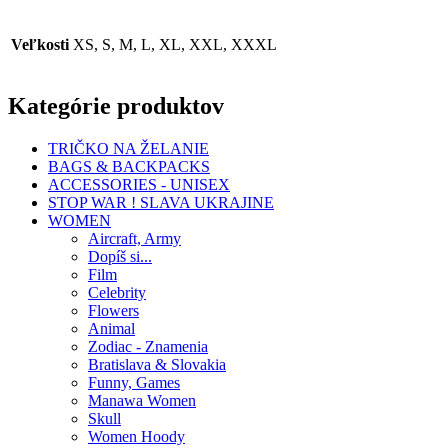
Veľkosti
XS, S, M, L, XL, XXL, XXXL
Kategórie produktov
TRIČKO NA ŽELANIE
BAGS & BACKPACKS
ACCESSORIES - UNISEX
STOP WAR ! SLAVA UKRAJINE
WOMEN
Aircraft, Army
Dopíš si...
Film
Celebrity
Flowers
Animal
Zodiac - Znamenia
Bratislava & Slovakia
Funny, Games
Manawa Women
Skull
Women Hoody