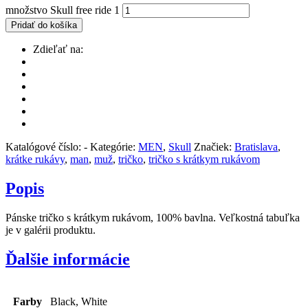
množstvo Skull free ride 1
Pridať do košíka
Zdieľať na:
Katalógové číslo:
-
Kategórie:
MEN
,
Skull
Značiek:
Bratislava
,
krátke rukávy
,
man
,
muž
,
tričko
,
tričko s krátkym rukávom
Popis
Pánske tričko s krátkym rukávom, 100% bavlna. Veľkostná tabuľka
je v galérii produktu.
Ďalšie informácie
Farby
Black, White