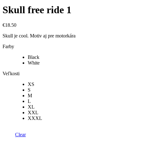
Skull free ride 1
€
18.50
Skull je cool. Motiv aj pre motorkára
Farby
Black
White
Veľkosti
XS
S
M
L
XL
XXL
XXXL
Clear