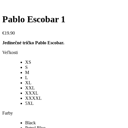
Pablo Escobar 1
€
19.90
Jedinečné tričko Pablo Escobar.
Veľkosti
XS
S
M
L
XL
XXL
XXXL
XXXXL
5XL
Farby
Black
Petrol Blue