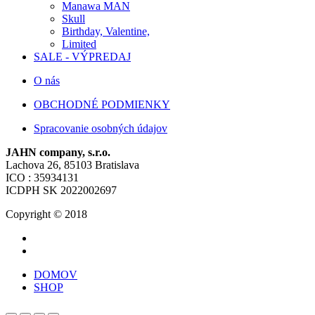
Manawa MAN
Skull
Birthday, Valentine,
Limited
SALE - VÝPREDAJ
O nás
OBCHODNÉ PODMIENKY
Spracovanie osobných údajov
JAHN company, s.r.o.
Lachova 26, 85103 Bratislava
ICO : 35934131
ICDPH SK 2022002697
Copyright © 2018
DOMOV
SHOP