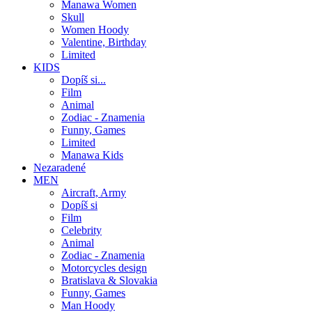
Manawa Women
Skull
Women Hoody
Valentine, Birthday
Limited
KIDS
Dopíš si...
Film
Animal
Zodiac - Znamenia
Funny, Games
Limited
Manawa Kids
Nezaradené
MEN
Aircraft, Army
Dopíš si
Film
Celebrity
Animal
Zodiac - Znamenia
Motorcycles design
Bratislava & Slovakia
Funny, Games
Man Hoody