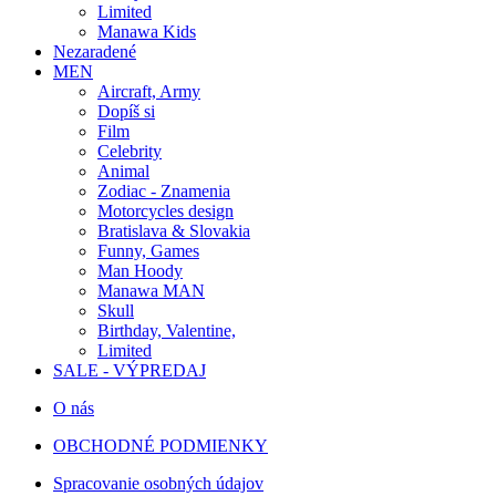
Limited
Manawa Kids
Nezaradené
MEN
Aircraft, Army
Dopíš si
Film
Celebrity
Animal
Zodiac - Znamenia
Motorcycles design
Bratislava & Slovakia
Funny, Games
Man Hoody
Manawa MAN
Skull
Birthday, Valentine,
Limited
SALE - VÝPREDAJ
O nás
OBCHODNÉ PODMIENKY
Spracovanie osobných údajov