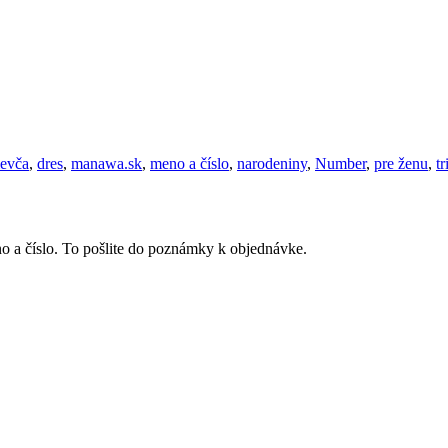
ievča
,
dres
,
manawa.sk
,
meno a číslo
,
narodeniny
,
Number
,
pre ženu
,
tr
o a číslo. To pošlite do poznámky k objednávke.