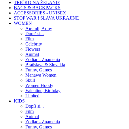
TRIČKO NA ŽELANIE
BAGS & BACKPACKS
ACCESSORIES - UNISEX
STOP WAR ! SLAVA UKRAJINE
WOMEN
Aircraft, Army
Dopíš si...
Film
Celebrity
Flowers
Animal
Zodiac - Znamenia
Bratislava & Slovakia
Funny, Games
Manawa Women
Skull
Women Hoody
Valentine, Birthday
Limited
KIDS
Dopíš si...
Film
Animal
Zodiac - Znamenia
Funny, Games