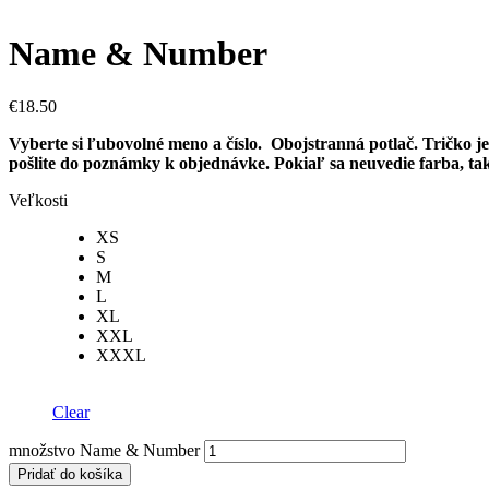
Name & Number
€
18.50
Vyberte si ľubovolné meno a číslo. Obojstranná potlač. Tričko j
pošlite do poznámky k objednávke. Pokiaľ sa neuvedie farba, t
Veľkosti
XS
S
M
L
XL
XXL
XXXL
Clear
množstvo Name & Number
Pridať do košíka