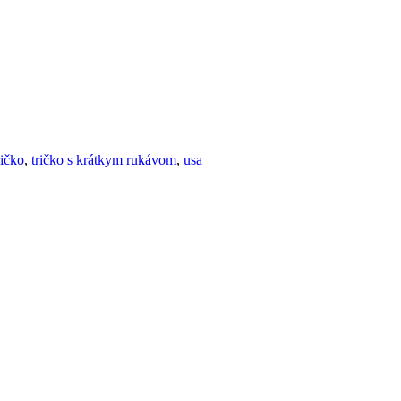
ričko
,
tričko s krátkym rukávom
,
usa