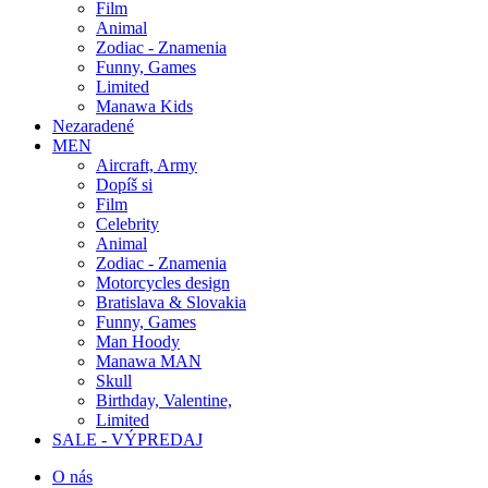
Film
Animal
Zodiac - Znamenia
Funny, Games
Limited
Manawa Kids
Nezaradené
MEN
Aircraft, Army
Dopíš si
Film
Celebrity
Animal
Zodiac - Znamenia
Motorcycles design
Bratislava & Slovakia
Funny, Games
Man Hoody
Manawa MAN
Skull
Birthday, Valentine,
Limited
SALE - VÝPREDAJ
O nás