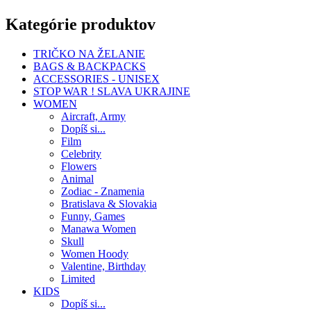
Kategórie produktov
TRIČKO NA ŽELANIE
BAGS & BACKPACKS
ACCESSORIES - UNISEX
STOP WAR ! SLAVA UKRAJINE
WOMEN
Aircraft, Army
Dopíš si...
Film
Celebrity
Flowers
Animal
Zodiac - Znamenia
Bratislava & Slovakia
Funny, Games
Manawa Women
Skull
Women Hoody
Valentine, Birthday
Limited
KIDS
Dopíš si...