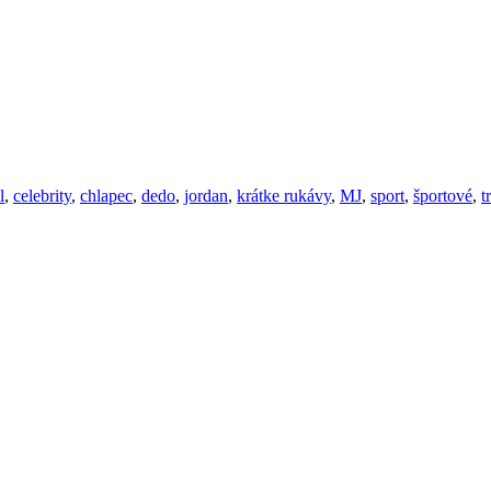
l
,
celebrity
,
chlapec
,
dedo
,
jordan
,
krátke rukávy
,
MJ
,
sport
,
športové
,
t