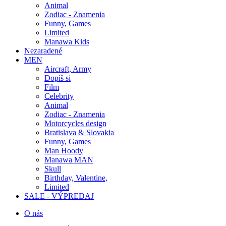
Animal
Zodiac - Znamenia
Funny, Games
Limited
Manawa Kids
Nezaradené
MEN
Aircraft, Army
Dopíš si
Film
Celebrity
Animal
Zodiac - Znamenia
Motorcycles design
Bratislava & Slovakia
Funny, Games
Man Hoody
Manawa MAN
Skull
Birthday, Valentine,
Limited
SALE - VÝPREDAJ
O nás