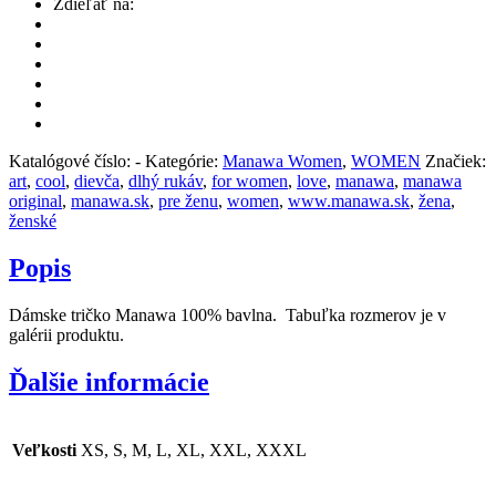
Zdieľať na:
Katalógové číslo:
-
Kategórie:
Manawa Women
,
WOMEN
Značiek:
art
,
cool
,
dievča
,
dlhý rukáv
,
for women
,
love
,
manawa
,
manawa
original
,
manawa.sk
,
pre ženu
,
women
,
www.manawa.sk
,
žena
,
ženské
Popis
Dámske tričko Manawa 100% bavlna. Tabuľka rozmerov je v
galérii produktu.
Ďalšie informácie
Veľkosti
XS, S, M, L, XL, XXL, XXXL