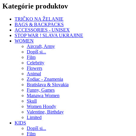
Kategórie produktov
TRIČKO NA ŽELANIE
BAGS & BACKPACKS
ACCESSORIES - UNISEX
STOP WAR ! SLAVA UKRAJINE
WOMEN
Aircraft, Army
Dopíš si...
Film
Celebrity
Flowers
Animal
Zodiac - Znamenia
Bratislava & Slovakia
Funny, Games
Manawa Women
Skull
Women Hoody
Valentine, Birthday
Limited
KIDS
Dopíš si...
Film