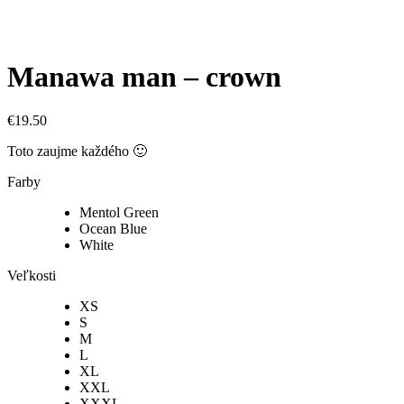
Manawa man – crown
€
19.50
Toto zaujme každého 🙂
Farby
Mentol Green
Ocean Blue
White
Veľkosti
XS
S
M
L
XL
XXL
XXXL