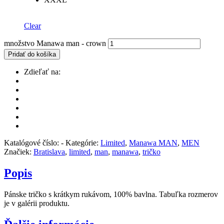
Clear
množstvo Manawa man - crown
Pridať do košíka
Zdieľať na:
Katalógové číslo:
-
Kategórie:
Limited
,
Manawa MAN
,
MEN
Značiek:
Bratislava
,
limited
,
man
,
manawa
,
tričko
Popis
Pánske tričko s krátkym rukávom, 100% bavlna. Tabuľka rozmerov
je v galérii produktu.