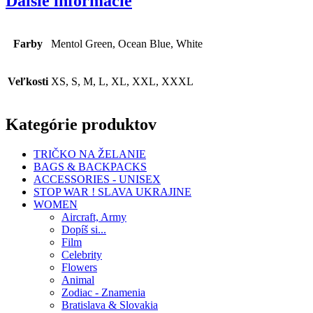
Ďalšie informácie
Farby
Mentol Green, Ocean Blue, White
Veľkosti
XS, S, M, L, XL, XXL, XXXL
Kategórie produktov
TRIČKO NA ŽELANIE
BAGS & BACKPACKS
ACCESSORIES - UNISEX
STOP WAR ! SLAVA UKRAJINE
WOMEN
Aircraft, Army
Dopíš si...
Film
Celebrity
Flowers
Animal
Zodiac - Znamenia
Bratislava & Slovakia