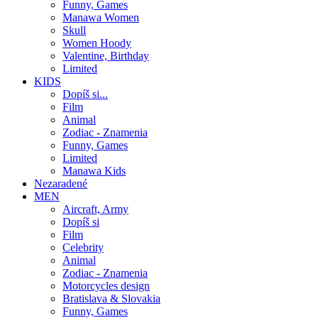
Funny, Games
Manawa Women
Skull
Women Hoody
Valentine, Birthday
Limited
KIDS
Dopíš si...
Film
Animal
Zodiac - Znamenia
Funny, Games
Limited
Manawa Kids
Nezaradené
MEN
Aircraft, Army
Dopíš si
Film
Celebrity
Animal
Zodiac - Znamenia
Motorcycles design
Bratislava & Slovakia
Funny, Games