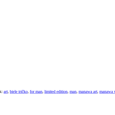
k:
art
,
biele tričko
,
for man
,
limited edition
,
man
,
manawa art
,
manawa 