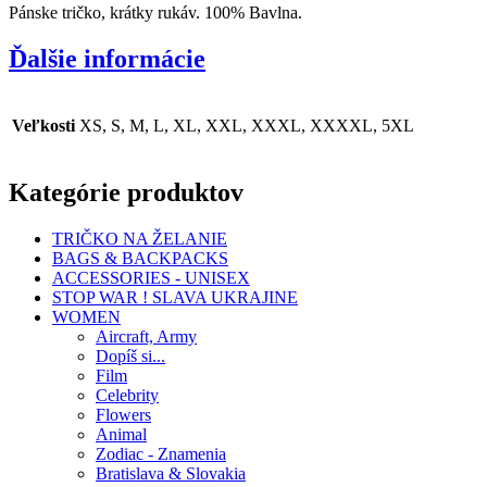
Pánske tričko, krátky rukáv. 100% Bavlna.
Ďalšie informácie
Veľkosti
XS, S, M, L, XL, XXL, XXXL, XXXXL, 5XL
Kategórie produktov
TRIČKO NA ŽELANIE
BAGS & BACKPACKS
ACCESSORIES - UNISEX
STOP WAR ! SLAVA UKRAJINE
WOMEN
Aircraft, Army
Dopíš si...
Film
Celebrity
Flowers
Animal
Zodiac - Znamenia
Bratislava & Slovakia