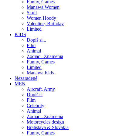
Funny, Games
Manawa Women
Skull
Women Hoody
Valentine, Birthday
Limited
KIDS
Dopíš si...
Film
Animal
Zodiac - Znamenia
Funny, Games
Limited
Manawa Kids
Nezaradené
MEN
Aircraft, Army
Dopíš si
Film
Celebrity
Animal
Zodiac - Znamenia
Motorcycles design
Bratislava & Slovakia
Funny, Games