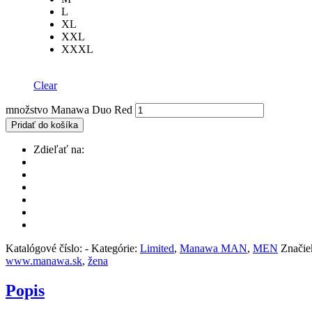
L
XL
XXL
XXXL
Clear
množstvo Manawa Duo Red
Pridať do košíka
Zdieľať na:
Katalógové číslo:
-
Kategórie:
Limited
,
Manawa MAN
,
MEN
Značie
www.manawa.sk
,
žena
Popis