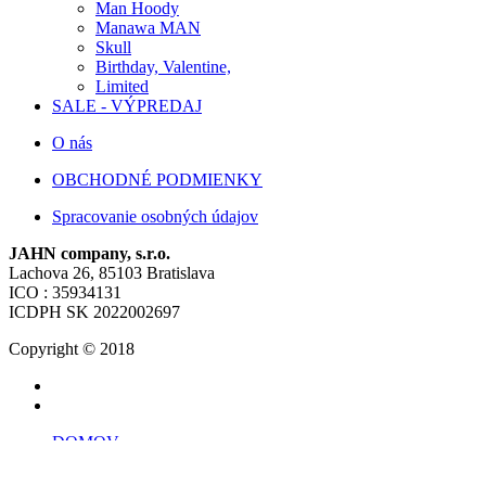
Man Hoody
Manawa MAN
Skull
Birthday, Valentine,
Limited
SALE - VÝPREDAJ
O nás
OBCHODNÉ PODMIENKY
Spracovanie osobných údajov
JAHN company, s.r.o.
Lachova 26, 85103 Bratislava
ICO : 35934131
ICDPH SK 2022002697
Copyright © 2018
DOMOV
SHOP