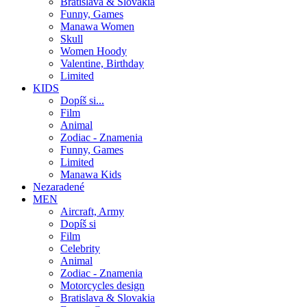
Bratislava & Slovakia
Funny, Games
Manawa Women
Skull
Women Hoody
Valentine, Birthday
Limited
KIDS
Dopíš si...
Film
Animal
Zodiac - Znamenia
Funny, Games
Limited
Manawa Kids
Nezaradené
MEN
Aircraft, Army
Dopíš si
Film
Celebrity
Animal
Zodiac - Znamenia
Motorcycles design
Bratislava & Slovakia