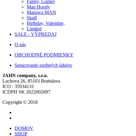
Funny, Games
Man Hoody
Manawa MAN
Skull
Birthday, Valentine,
Limited
SALE - VÝPREDAJ
O nás
OBCHODNÉ PODMIENKY
Spracovanie osobných údajov
JAHN company, s.r.o.
Lachova 26, 85103 Bratislava
ICO : 35934131
ICDPH SK 2022002697
Copyright © 2018
DOMOV
SHOP