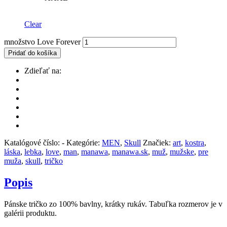
Clear
množstvo Love Forever
Pridať do košíka
Zdieľať na:
Katalógové číslo:
-
Kategórie:
MEN
,
Skull
Značiek:
art
,
kostra
,
láska
,
lebka
,
love
,
man
,
manawa
,
manawa.sk
,
muž
,
mužske
,
pre
muža
,
skull
,
tričko
Popis
Pánske tričko zo 100% bavlny, krátky rukáv. Tabuľka rozmerov je v
galérii produktu.