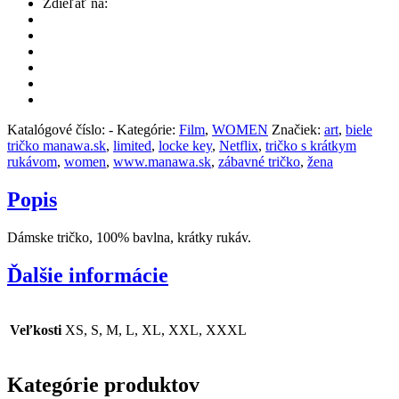
Zdieľať na:
Katalógové číslo:
-
Kategórie:
Film
,
WOMEN
Značiek:
art
,
biele
tričko manawa.sk
,
limited
,
locke key
,
Netflix
,
tričko s krátkym
rukávom
,
women
,
www.manawa.sk
,
zábavné tričko
,
žena
Popis
Dámske tričko, 100% bavlna, krátky rukáv.
Ďalšie informácie
Veľkosti
XS, S, M, L, XL, XXL, XXXL
Kategórie produktov