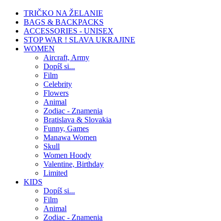
TRIČKO NA ŽELANIE
BAGS & BACKPACKS
ACCESSORIES - UNISEX
STOP WAR ! SLAVA UKRAJINE
WOMEN
Aircraft, Army
Dopíš si...
Film
Celebrity
Flowers
Animal
Zodiac - Znamenia
Bratislava & Slovakia
Funny, Games
Manawa Women
Skull
Women Hoody
Valentine, Birthday
Limited
KIDS
Dopíš si...
Film
Animal
Zodiac - Znamenia