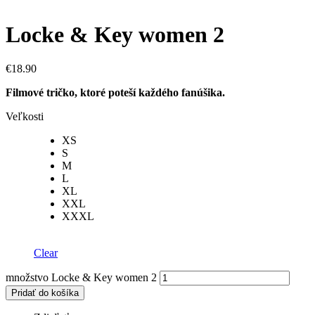
Locke & Key women 2
€
18.90
Filmové tričko, ktoré poteší každého fanúšika.
Veľkosti
XS
S
M
L
XL
XXL
XXXL
Clear
množstvo Locke & Key women 2
Pridať do košíka