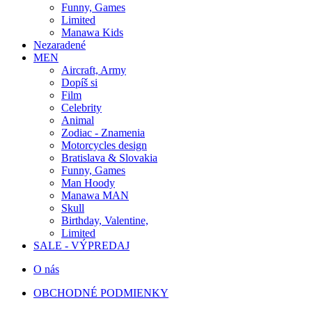
Funny, Games
Limited
Manawa Kids
Nezaradené
MEN
Aircraft, Army
Dopíš si
Film
Celebrity
Animal
Zodiac - Znamenia
Motorcycles design
Bratislava & Slovakia
Funny, Games
Man Hoody
Manawa MAN
Skull
Birthday, Valentine,
Limited
SALE - VÝPREDAJ
O nás
OBCHODNÉ PODMIENKY