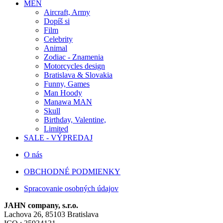
MEN
Aircraft, Army
Dopíš si
Film
Celebrity
Animal
Zodiac - Znamenia
Motorcycles design
Bratislava & Slovakia
Funny, Games
Man Hoody
Manawa MAN
Skull
Birthday, Valentine,
Limited
SALE - VÝPREDAJ
O nás
OBCHODNÉ PODMIENKY
Spracovanie osobných údajov
JAHN company, s.r.o.
Lachova 26, 85103 Bratislava