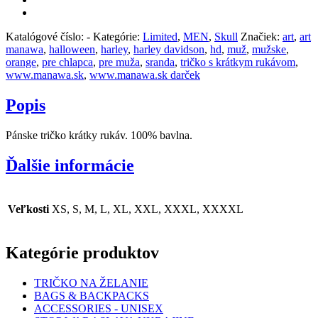
Katalógové číslo:
-
Kategórie:
Limited
,
MEN
,
Skull
Značiek:
art
,
art
manawa
,
halloween
,
harley
,
harley davidson
,
hd
,
muž
,
mužske
,
orange
,
pre chlapca
,
pre muža
,
sranda
,
tričko s krátkym rukávom
,
www.manawa.sk
,
www.manawa.sk darček
Popis
Pánske tričko krátky rukáv. 100% bavlna.
Ďalšie informácie
Veľkosti
XS, S, M, L, XL, XXL, XXXL, XXXXL
Kategórie produktov
TRIČKO NA ŽELANIE
BAGS & BACKPACKS
ACCESSORIES - UNISEX