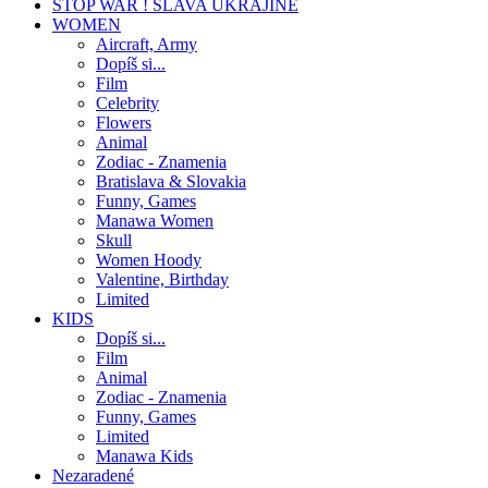
STOP WAR ! SLAVA UKRAJINE
WOMEN
Aircraft, Army
Dopíš si...
Film
Celebrity
Flowers
Animal
Zodiac - Znamenia
Bratislava & Slovakia
Funny, Games
Manawa Women
Skull
Women Hoody
Valentine, Birthday
Limited
KIDS
Dopíš si...
Film
Animal
Zodiac - Znamenia
Funny, Games
Limited
Manawa Kids
Nezaradené