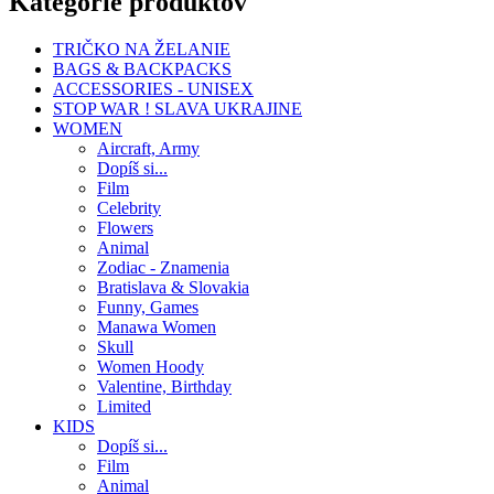
Kategórie produktov
TRIČKO NA ŽELANIE
BAGS & BACKPACKS
ACCESSORIES - UNISEX
STOP WAR ! SLAVA UKRAJINE
WOMEN
Aircraft, Army
Dopíš si...
Film
Celebrity
Flowers
Animal
Zodiac - Znamenia
Bratislava & Slovakia
Funny, Games
Manawa Women
Skull
Women Hoody
Valentine, Birthday
Limited
KIDS
Dopíš si...
Film
Animal