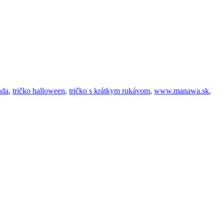
nda
,
tričko halloween
,
tričko s krátkym rukávom
,
www.manawa.sk
,