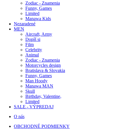
Zodiac - Znamenia
Funny, Games
Limited
Manawa Kids
Nezaradené
MEN
Aircraft, Army
Dopíš si
Film
Celebrity
Animal
Zodiac - Znamenia
Motorcycles design
Bratislava & Slovakia
Funny, Games
Man Hoody
Manawa MAN
Skull
Birthday, Valentine,
Limited
SALE - VÝPREDAJ
O nás
OBCHODNÉ PODMIENKY