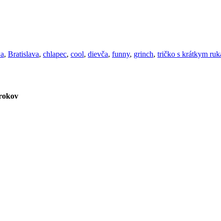
wa
,
Bratislava
,
chlapec
,
cool
,
dievča
,
funny
,
grinch
,
tričko s krátkym ru
rokov