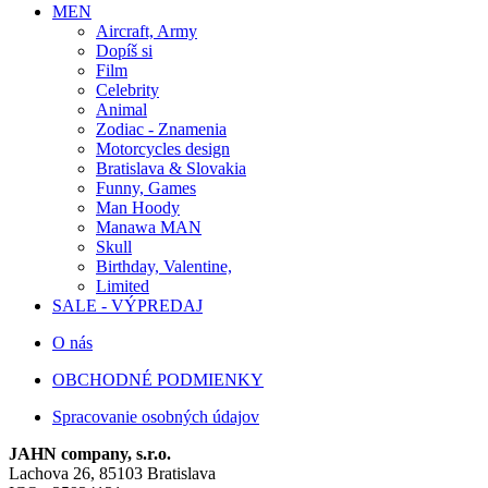
MEN
Aircraft, Army
Dopíš si
Film
Celebrity
Animal
Zodiac - Znamenia
Motorcycles design
Bratislava & Slovakia
Funny, Games
Man Hoody
Manawa MAN
Skull
Birthday, Valentine,
Limited
SALE - VÝPREDAJ
O nás
OBCHODNÉ PODMIENKY
Spracovanie osobných údajov
JAHN company, s.r.o.
Lachova 26, 85103 Bratislava