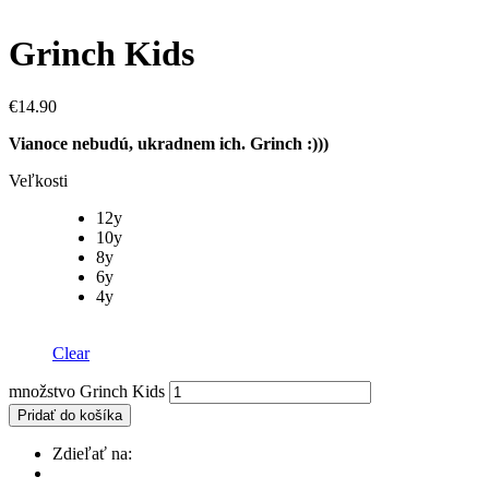
Grinch Kids
€
14.90
Vianoce nebudú, ukradnem ich. Grinch :)))
Veľkosti
12y
10y
8y
6y
4y
Clear
množstvo Grinch Kids
Pridať do košíka
Zdieľať na: