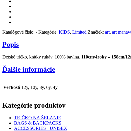
Katalógové číslo:
-
Kategórie:
KIDS
,
Limited
Značiek:
art
,
art mana
Popis
Detské tričko, krátky rukáv. 100% bavlna.
110cm/4roky – 158cm/12
Ďalšie informácie
Veľkosti
12y, 10y, 8y, 6y, 4y
Kategórie produktov
TRIČKO NA ŽELANIE
BAGS & BACKPACKS
ACCESSORIES - UNISEX