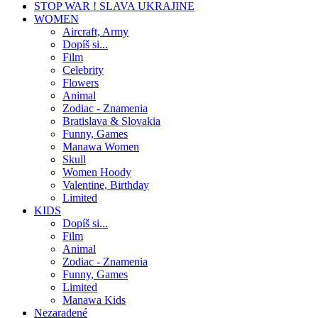
STOP WAR ! SLAVA UKRAJINE
WOMEN
Aircraft, Army
Dopíš si...
Film
Celebrity
Flowers
Animal
Zodiac - Znamenia
Bratislava & Slovakia
Funny, Games
Manawa Women
Skull
Women Hoody
Valentine, Birthday
Limited
KIDS
Dopíš si...
Film
Animal
Zodiac - Znamenia
Funny, Games
Limited
Manawa Kids
Nezaradené