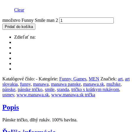
Clear
množstvo Funny Smile man 2
Pridať do košíka
Zdieľať na:
Katalógové číslo:
-
Kategórie:
Funny, Games
,
MEN
Značiek:
art
,
art
slovakia
,
funny
,
manawa
,
manawa panske
,
manawa.sk
,
mužske
,
pánske
,
pánske tričko
,
smile
,
sranda
,
tričko s krátkym rukávom
,
usmev
,
www.manawa.sk
,
www.manawa.sk trička
Popis
Pánske tričko, dlhý rukáv. 100% bavlna.