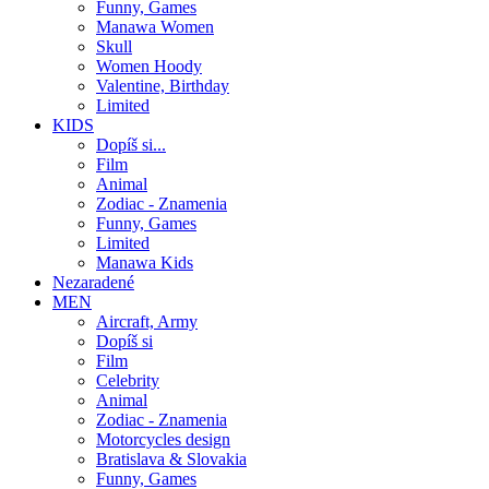
Funny, Games
Manawa Women
Skull
Women Hoody
Valentine, Birthday
Limited
KIDS
Dopíš si...
Film
Animal
Zodiac - Znamenia
Funny, Games
Limited
Manawa Kids
Nezaradené
MEN
Aircraft, Army
Dopíš si
Film
Celebrity
Animal
Zodiac - Znamenia
Motorcycles design
Bratislava & Slovakia
Funny, Games