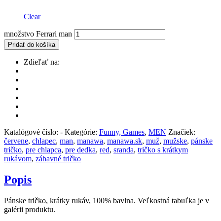
Clear
množstvo Ferrari man
Pridať do košíka
Zdieľať na:
Katalógové číslo:
-
Kategórie:
Funny, Games
,
MEN
Značiek:
červene
,
chlapec
,
man
,
manawa
,
manawa.sk
,
muž
,
mužske
,
pánske
tričko
,
pre chlapca
,
pre dedka
,
red
,
sranda
,
tričko s krátkym
rukávom
,
zábavné tričko
Popis
Pánske tričko, krátky rukáv, 100% bavlna. Veľkostná tabuľka je v
galérii produktu.