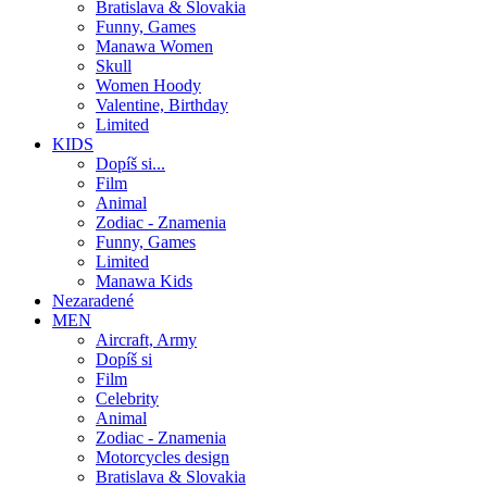
Bratislava & Slovakia
Funny, Games
Manawa Women
Skull
Women Hoody
Valentine, Birthday
Limited
KIDS
Dopíš si...
Film
Animal
Zodiac - Znamenia
Funny, Games
Limited
Manawa Kids
Nezaradené
MEN
Aircraft, Army
Dopíš si
Film
Celebrity
Animal
Zodiac - Znamenia
Motorcycles design
Bratislava & Slovakia