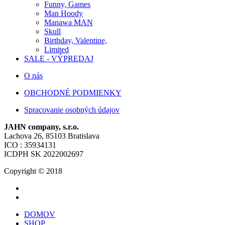
Funny, Games
Man Hoody
Manawa MAN
Skull
Birthday, Valentine,
Limited
SALE - VÝPREDAJ
O nás
OBCHODNÉ PODMIENKY
Spracovanie osobných údajov
JAHN company, s.r.o.
Lachova 26, 85103 Bratislava
ICO : 35934131
ICDPH SK 2022002697
Copyright © 2018
DOMOV
SHOP