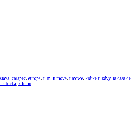
islava
,
chlapec
,
europa
,
film
,
filmove
,
fimowe
,
krátke rukávy
,
la casa de
k trička
,
z filmu