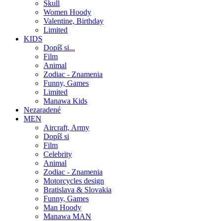
Skull
Women Hoody
Valentine, Birthday
Limited
KIDS
Dopíš si...
Film
Animal
Zodiac - Znamenia
Funny, Games
Limited
Manawa Kids
Nezaradené
MEN
Aircraft, Army
Dopíš si
Film
Celebrity
Animal
Zodiac - Znamenia
Motorcycles design
Bratislava & Slovakia
Funny, Games
Man Hoody
Manawa MAN