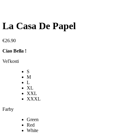
La Casa De Papel
€
26.90
Ciao Bella !
Veľkosti
S
M
L
XL
XXL
XXXL
Farby
Green
Red
White