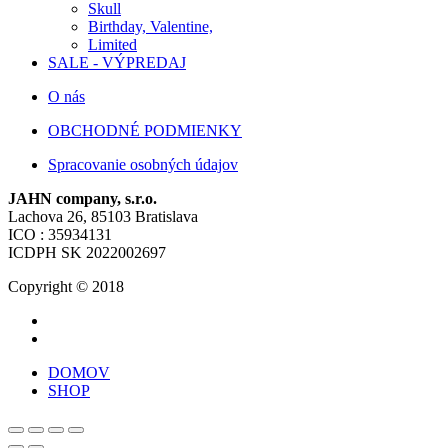
Skull
Birthday, Valentine,
Limited
SALE - VÝPREDAJ
O nás
OBCHODNÉ PODMIENKY
Spracovanie osobných údajov
JAHN company, s.r.o.
Lachova 26, 85103 Bratislava
ICO : 35934131
ICDPH SK 2022002697
Copyright © 2018
DOMOV
SHOP