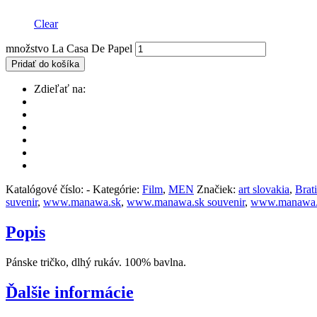
Clear
množstvo La Casa De Papel
Pridať do košíka
Zdieľať na:
Katalógové číslo:
-
Kategórie:
Film
,
MEN
Značiek:
art slovakia
,
Brat
suvenir
,
www.manawa.sk
,
www.manawa.sk souvenir
,
www.manawa.s
Popis
Pánske tričko, dlhý rukáv. 100% bavlna.
Ďalšie informácie