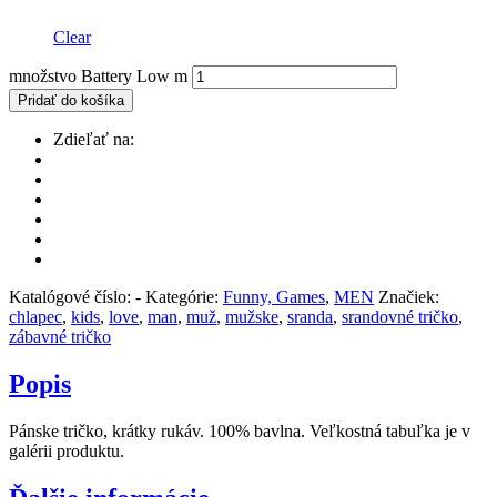
Clear
množstvo Battery Low m
Pridať do košíka
Zdieľať na:
Katalógové číslo:
-
Kategórie:
Funny, Games
,
MEN
Značiek:
chlapec
,
kids
,
love
,
man
,
muž
,
mužske
,
sranda
,
srandovné tričko
,
zábavné tričko
Popis
Pánske tričko, krátky rukáv. 100% bavlna. Veľkostná tabuľka je v
galérii produktu.