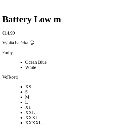
Battery Low m
€
14.90
Vybitá batérka 🙁
Farby
Ocean Blue
White
Veľkosti
XS
S
M
L
XL
XXL
XXXL
XXXXL