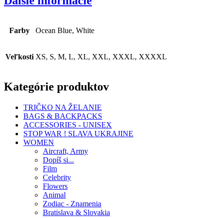
Ďalšie informácie
Farby
Ocean Blue, White
Veľkosti
XS, S, M, L, XL, XXL, XXXL, XXXXL
Kategórie produktov
TRIČKO NA ŽELANIE
BAGS & BACKPACKS
ACCESSORIES - UNISEX
STOP WAR ! SLAVA UKRAJINE
WOMEN
Aircraft, Army
Dopíš si...
Film
Celebrity
Flowers
Animal
Zodiac - Znamenia
Bratislava & Slovakia