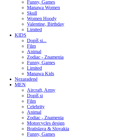
Funny, Games
Manawa Women
Skull
Women Hoody
Valentine, Birthday
Limited
KIDS
Dopíš si...
Film
Animal
Zodiac - Znamenia
Funny, Games
Limited
Manawa Kids
Nezaradené
MEN
Aircraft, Army
Dopíš si
Film
Celebrity
Animal
Zodiac - Znamenia
Motorcycles design
Bratislava & Slovakia
Funny, Games