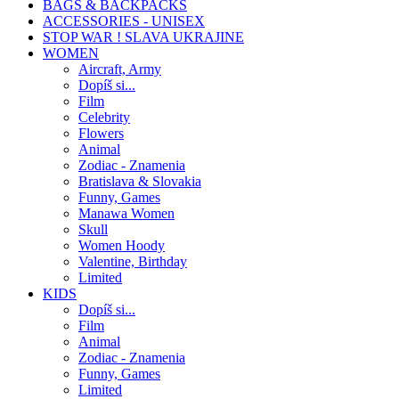
BAGS & BACKPACKS
ACCESSORIES - UNISEX
STOP WAR ! SLAVA UKRAJINE
WOMEN
Aircraft, Army
Dopíš si...
Film
Celebrity
Flowers
Animal
Zodiac - Znamenia
Bratislava & Slovakia
Funny, Games
Manawa Women
Skull
Women Hoody
Valentine, Birthday
Limited
KIDS
Dopíš si...
Film
Animal
Zodiac - Znamenia
Funny, Games
Limited