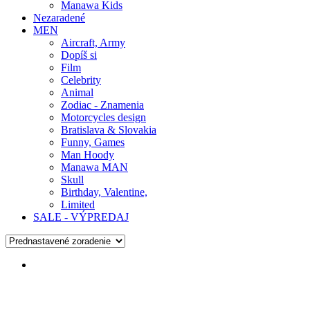
Manawa Kids
Nezaradené
MEN
Aircraft, Army
Dopíš si
Film
Celebrity
Animal
Zodiac - Znamenia
Motorcycles design
Bratislava & Slovakia
Funny, Games
Man Hoody
Manawa MAN
Skull
Birthday, Valentine,
Limited
SALE - VÝPREDAJ