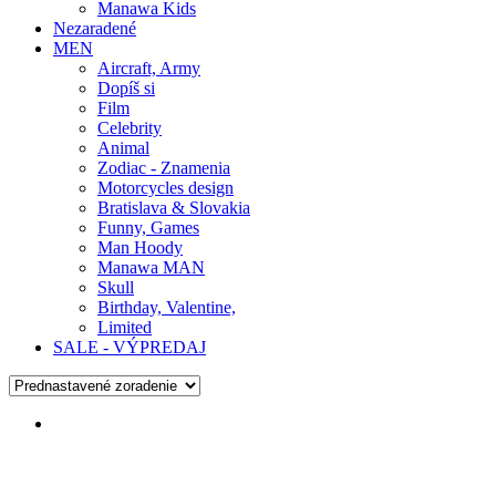
Manawa Kids
Nezaradené
MEN
Aircraft, Army
Dopíš si
Film
Celebrity
Animal
Zodiac - Znamenia
Motorcycles design
Bratislava & Slovakia
Funny, Games
Man Hoody
Manawa MAN
Skull
Birthday, Valentine,
Limited
SALE - VÝPREDAJ