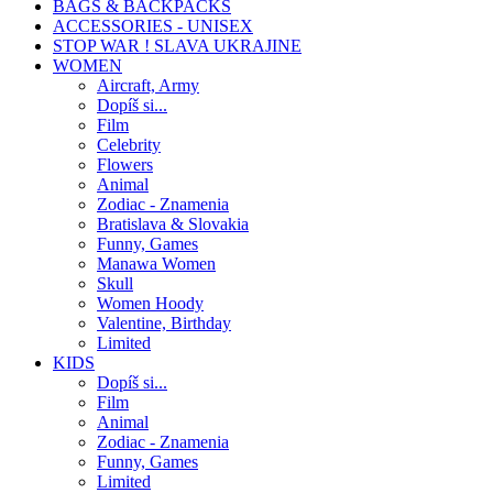
BAGS & BACKPACKS
ACCESSORIES - UNISEX
STOP WAR ! SLAVA UKRAJINE
WOMEN
Aircraft, Army
Dopíš si...
Film
Celebrity
Flowers
Animal
Zodiac - Znamenia
Bratislava & Slovakia
Funny, Games
Manawa Women
Skull
Women Hoody
Valentine, Birthday
Limited
KIDS
Dopíš si...
Film
Animal
Zodiac - Znamenia
Funny, Games
Limited